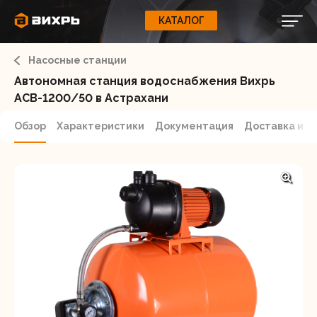
КАТАЛОГ
КАТАЛОГ
0
Свернуть
ВАШ ЗАКАЗ
ВХОД
Корзина
Насосные станции
Вход
Регистрация
Ваша корзина пуста.
ЭЛЕКТРОИНСТРУМЕНТЫ
Автономная станция водоснабжения Вихрь
АСВ-1200/50 в Астрахани
О бренде
ИНСТРУМЕНТ
Обзор
Характеристики
Документация
Доставка и о
Блог
Доставка и оплата
НАСОСЫ
Сервис
Контакты
СЕЛЬХОЗТЕХНИКА
Забыли пароль?
ОБОРУДОВАНИЕ