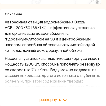
Описание
Автономная станция водоснабжения Вихрь
АСВ-1200/50 [68/1/4] – эффективная установка
для организации водоснабжения с
гидроаккумулятором на 50 л и центробежным
насосом, способная обеспечивать чистой водой
коттедж, дачный дом, ферму, иной объект.
Насосная установка в пластиковом корпусе имеет
мощность 1200 Вт, способна пополнять резервуар
со скоростью 70 л/мин. Воду можно подавать из
скважины, колодца, другого источника с глубины не
более 9 м, при этом содержание твердых
включений не должно превышать 150 г/м3. Подъем
жидкости может осуществляться на высоту 40 м.
Агрегат оснащен резервуаром для сбора воды
развернуть
объемом 50 л. Наличие гидроаккумулятора