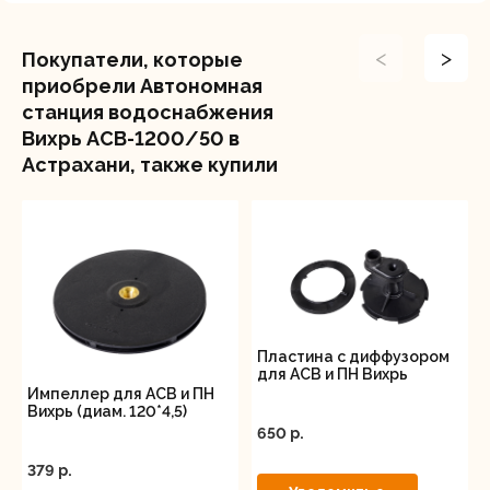
позволяет снизить энергозатраты и бесперебойно
подавать воду по мере потребности. Автономная
<
>
Покупатели, которые
станция водоснабжения самостоятельно
приобрели Автономная
поддерживает оптимальное давление,
станция водоснабжения
автоматическое включение и отключение
Вихрь АСВ-1200/50 в
позволяет обойтись без участия человека. Агрегат
Астрахани, также купили
легко подключается к трубопроводу, размер
отверстий на вход и выход равен 1 дюйму.
Надежная, производительная, насосная станция
Вихрь АСВ-1200/50 пригодится в домах и на
объектах, где нет централизованного
водопровода, обеспечит хозяйство оптимальным
количеством воды.
Пластина с диффузором
для АСВ и ПН Вихрь
Импеллер для АСВ и ПН
Вихрь (диам. 120*4,5)
650 p.
379 p.