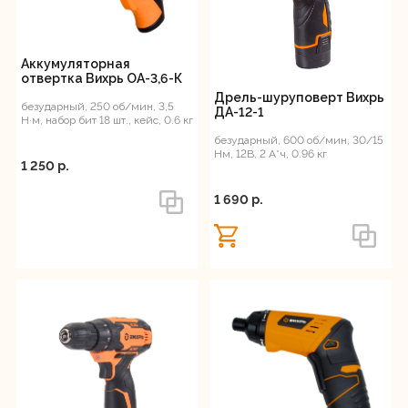
Регистрация
Количество аккумуляторов
Аккумуляторная
1
отвертка Вихрь ОА-3,6-К
2
Дрель-шуруповерт Вихрь
безударный, 250 об/мин, 3,5
ДА-12-1
Н·м, набор бит 18 шт., кейс, 0.6 кг
Тип двигателя
безударный, 600 об/мин, 30/15
Нм, 12В, 2 А*ч, 0.96 кг
1 250 p.
1 690 p.