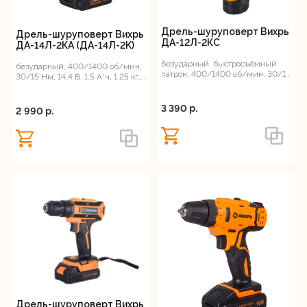
Дрель-шуруповерт Вихрь
Дрель-шуруповерт Вихрь
ДА-12Л-2КC
ДА-14Л-2КА (ДА-14Л-2K)
безударный, быстросъёмный
безударный, 400/1400 об/мин,
патрон, 400/1400 об/мин, 30/15
30/15 Нм, 14,4 В, 1,5 А*ч, 1.25 кг,
Нм, 12В, 2 А*ч, 0.96 кг
кейс
3 390 p.
2 990 p.
Дрель-шуруповерт Вихрь