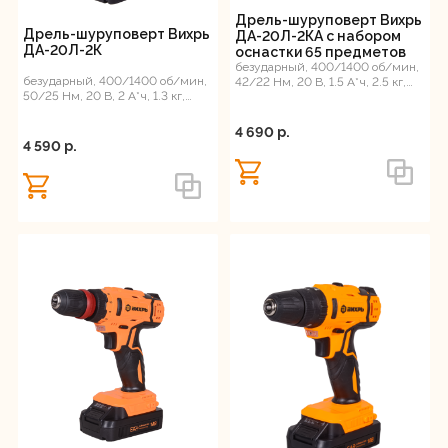
Дрель-шуруповерт Вихрь
Дрель-шуруповерт Вихрь
ДА-20Л-2КА с набором
ДА-20Л-2К
оснастки 65 предметов
безударный, 400/1400 об/мин,
безударный, 400/1400 об/мин,
42/22 Нм, 20 В, 1.5 А*ч, 2.5 кг,
50/25 Нм, 20 В, 2 А*ч, 1.3 кг,
кейс, ЕА+
кейс, ЕА+
4 690 p.
4 590 p.