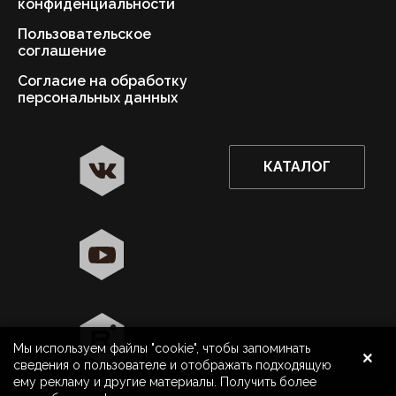
конфиденциальности
Пользовательское
соглашение
Согласие на обработку
персональных данных
КАТАЛОГ
✖
Астрахань ваш город?
Да
Выбрать другой город
×
Мы используем файлы "cookie", чтобы запоминать
8 800 500 40 40
Астрахань
сведения о пользователе и отображать подходящую
ему рекламу и другие материалы. Получить более