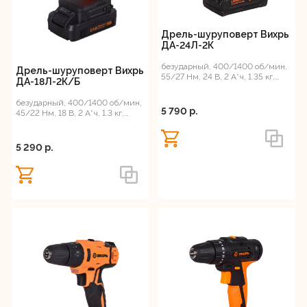
Дрель-шуруповерт Вихрь
ДА-24Л-2К
безударный, 400/1400 об/мин,
Дрель-шуруповерт Вихрь
55/27 Нм, 24 В, 2 А*ч, 1.35 кг,
ДА-18Л-2К/Б
кейс
безударный, 400/1400 об/мин,
5 790 p.
45/22 Нм, 18 В, 2 А*ч, 1.3 кг,
кейс, ЕА+
5 290 p.