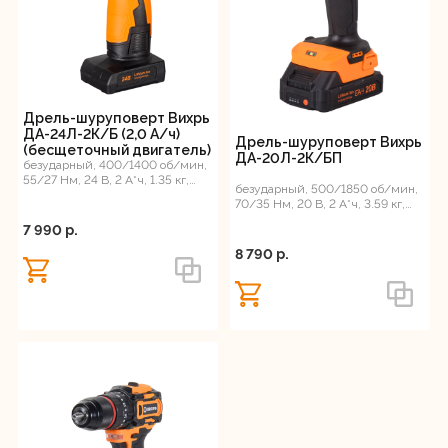
Дрель-шуруповерт Вихрь
ДА-24Л-2К/Б (2,0 А/ч)
Дрель-шуруповерт Вихрь
(бесщеточный двигатель)
ДА-20Л-2К/БП
безударный, 400/1400 об/мин,
55/27 Нм, 24 В, 2 А*ч, 1.35 кг,
безударный, 500/1850 об/мин,
кейс
70/35 Нм, 20 В, 2 А*ч, 3.59 кг,
кейс, ЕА+
7 990 p.
8 790 p.