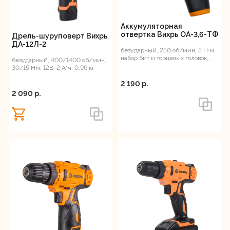
Аккумуляторная
отвертка Вихрь ОА-3,6-ТФ
Дрель-шуруповерт Вихрь
ДА-12Л-2
безударный, 250 об/мин, 5 Н·м,
набор бит и торцевых головок,
безударный, 400/1400 об/мин,
кейс, 0.6 кг
30/15 Нм, 12В, 2 А*ч, 0.96 кг
2 190 p.
2 090 p.