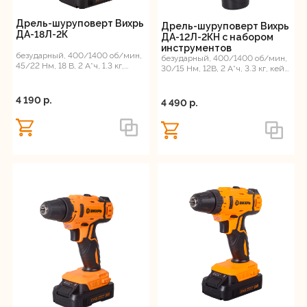
Дрель-шуруповерт Вихрь
Дрель-шуруповерт Вихрь
ДА-18Л-2К
ДА-12Л-2КН с набором
инструментов
безударный, 400/1400 об/мин,
безударный, 400/1400 об/мин,
45/22 Нм, 18 В, 2 А*ч, 1.3 кг,
30/15 Нм, 12В, 2 А*ч, 3.3 кг, кейс
кейс, ЕА+
с набором инструментов
4 190 p.
4 490 p.