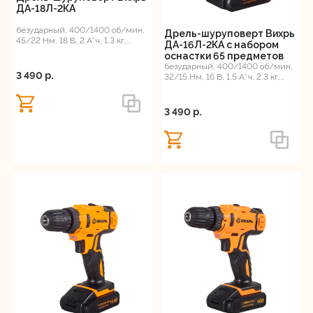
ДА-18Л-2КА
безударный, 400/1400 об/мин,
Дрель-шуруповерт Вихрь
45/22 Нм, 18 В, 2 А*ч, 1.3 кг,
ДА-16Л-2КА с набором
кейс, ЕА+
оснастки 65 предметов
безударный, 400/1400 об/мин,
3 490 p.
32/15 Нм, 16 В, 1,5 А*ч, 2.3 кг,
кейс
3 490 p.