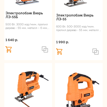
850
Регистрация
500
Электролобзик Вихрь
Электролобзик Вихрь
ЛЭ-55Б
600
ЛЭ-55
500 Вт, 3000 ход/мин, пропил
650
600 Вт, 500-3000 ход/мин,
дерево - 55 мм, металл – 6 мм,
пропил дерево - 55 мм, металл –
1.5 кг
6 мм, 1.5 кг
Ход штока, ход/мин
1 640 p.
1 990 p.