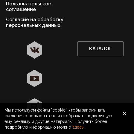
Пользовательское
соглашение
Согласие на обработку
персональных данных
КАТАЛОГ
✖
Астрахань ваш город?
Да
Выбрать другой город
×
Мы используем файлы "cookie", чтобы запоминать
8 800 500 40 40
Астрахань
сведения о пользователе и отображать подходящую
ему рекламу и другие материалы. Получить более
Поиск
подробную информацию можно
здесь
.