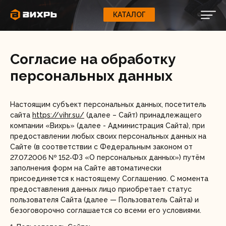
КАТАЛОГ
КАТАЛОГ
0
Свернуть
ВАШ ЗАКАЗ
ВХОД
Корзина
Вход
Регистрация
Ваша корзина пуста.
ЭЛЕКТРОИНСТРУМЕНТЫ
Согласие на обработку
персональных данных
О бренде
ИНСТРУМЕНТ
Блог
Настоящим субъект персональных данных, посетитель
Доставка и оплата
сайта
https://vihr.su/
(далее – Сайт) принадлежащего
НАСОСЫ
компании «Вихрь» (далее - Администрация Сайта), при
Сервис
предоставлении любых своих персональных данных на
Сайте (в соответствии с Федеральным законом от
Контакты
27.07.2006 № 152‑ФЗ «О персональных данных») путём
СЕЛЬХОЗТЕХНИКА
заполнения форм на Сайте автоматически
присоединяется к настоящему Соглашению. С момента
Забыли пароль?
предоставления данных лицо приобретает статус
ОБОРУДОВАНИЕ
пользователя Сайта (далее — Пользователь Сайта) и
безоговорочно соглашается со всеми его условиями.