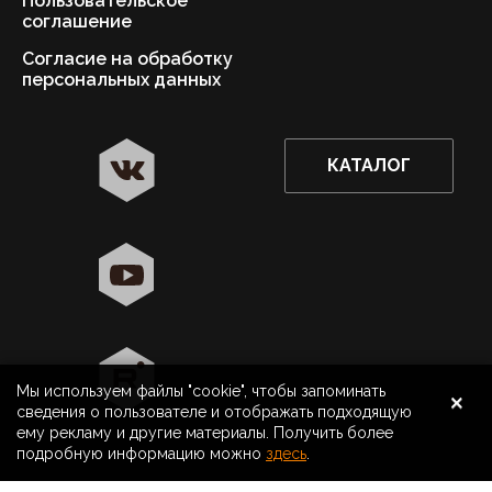
Пользовательское
соглашение
Согласие на обработку
персональных данных
КАТАЛОГ
✖
Астрахань ваш город?
Да
Выбрать другой город
×
Мы используем файлы "cookie", чтобы запоминать
8 800 500 40 40
Астрахань
сведения о пользователе и отображать подходящую
ему рекламу и другие материалы. Получить более
Поиск
подробную информацию можно
здесь
.