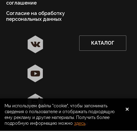
соглашение
Согласие на обработку
персональных данных
КАТАЛОГ
✖
Астрахань ваш город?
Да
Выбрать другой город
×
Мы используем файлы "cookie", чтобы запоминать
8 800 500 40 40
Астрахань
сведения о пользователе и отображать подходящую
ему рекламу и другие материалы. Получить более
Поиск
подробную информацию можно
здесь
.