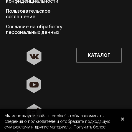
конфиденциальности
Пользовательское
соглашение
Согласие на обработку
персональных данных
КАТАЛОГ
✖
Астрахань ваш город?
Да
Выбрать другой город
×
Мы используем файлы "cookie", чтобы запоминать
8 800 500 40 40
Астрахань
сведения о пользователе и отображать подходящую
ему рекламу и другие материалы. Получить более