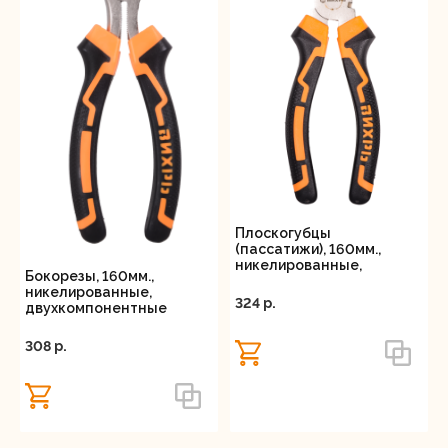
Плоскогубцы
(пассатижи), 160мм.,
никелированные,
Бокорезы, 160мм.,
двухкомпонентные
никелированные,
рукоятки, Вихрь
324 p.
двухкомпонентные
рукоятки, Вихрь
308 p.