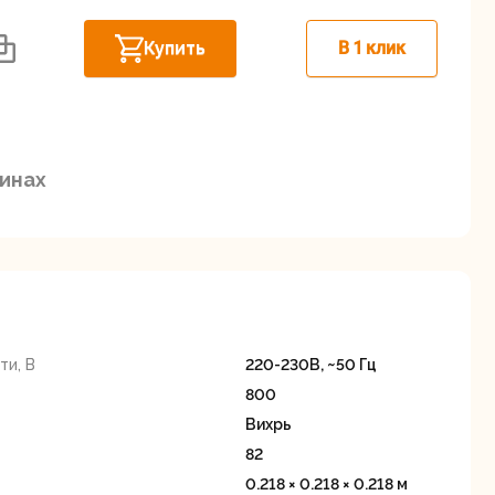
Дисковые пилы
Дрели
Купить
В 1 клик
Забыли пароль?
зинах
Миксеры
Многофункциональные
егистрация
инструменты
(реноваторы)
и, В
220-230В, ~50 Гц
800
Вихрь
82
ы
Рейсмусовые
Сабельные пилы
0.218 × 0.218 × 0.218 м