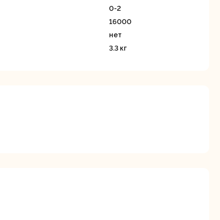
станки
0-2
16000
нет
3.3 кг
Строительные
Термопистолеты
ие
пылесосы
я
Фрезерные
Циркулярные
ые
машины
станки