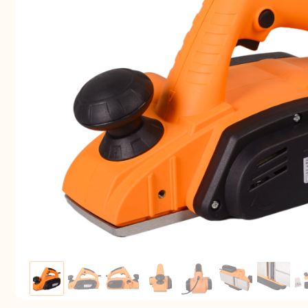
Аккуму
шуру
Комплек
электрои
Отб