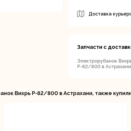
Доставка курьер
Запчасти с доставк
вальные
Штроборезы
Электрическ
шины
плиткорезы
Электрорубанок Вихр
Р-82/800 в Астрахани
нок Вихрь Р-82/800 в Астрахани, также купил