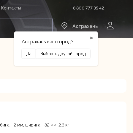
8 800 777 35 42
Контакты
0
Астрахань
✖
Астрахань ваш город?
Да
Выбрать другой город
Сельхозтехника
Оборудование
ина - 2 мм, ширина - 82 мм, 2.6 кг
3 лит.Б
В наличии