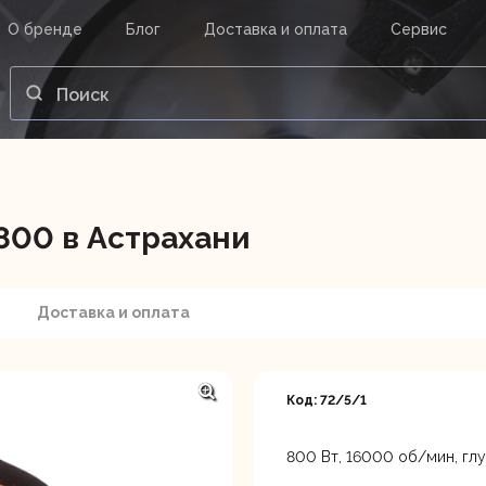
О бренде
Блог
Доставка и оплата
Сервис
ВАШ ЗАКАЗ
ВХОД
Корзина
Ваша корзина пуста.
800 в Астрахани
нструменты
Инструмент
Насосы
Доставка и оплата
Код: 72/5/1
800 Вт, 16000 об/мин, глуб
Астрахань, ул. Рыбинская 