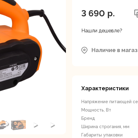
ляторные
Гайковерты
Граверы
поверты
3 690 p.
Нашли дешевле?
Наличие в мага
тующие для
Краскопульты
Лобзики
Р
нструмента
Характеристики
Напряжение питающей сет
Мощность, Вт
Бренд
Ширина строгания, мм
ойные
Отрезные пилы
Перфоратор
Габариты упаковки