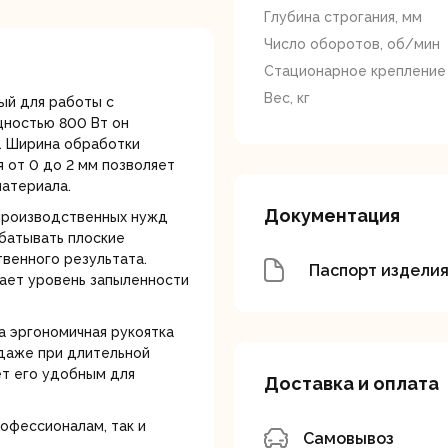
лотки
Глубина строгания, мм
Число оборотов, об/мин
Стационарное крепление
Вес, кг
ый для работы с
щностью 800 Вт он
. Ширина обработки
я от 0 до 2 мм позволяет
материала.
банки
Сетевые
Степлеры
шуруповерты
электрическ
Документация
 производственных нужд
абатывать плоские
твенного результата.
Паспорт издели
ает уровень запыленности
а эргономичная рукоятка
даже при длительной
ет его удобным для
Доставка и оплата
овочные
Точильные станки
Угловые
илы
шлифовальн
офессионалам, так и
машины
Самовывоз