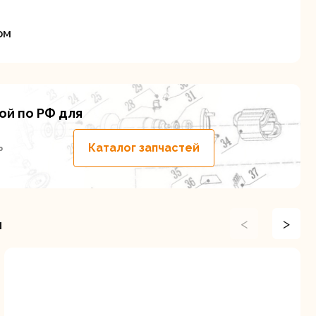
ом
ой по РФ для
ие
ь
Каталог запчастей
<
>
и