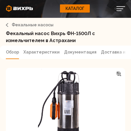
КАТАЛОГ
КАТАЛОГ
0
Свернуть
ВАШ ЗАКАЗ
ВХОД
Корзина
Фекальные насосы
Вход
Регистрация
Ваша корзина пуста.
ЭЛЕКТРОИНСТРУМЕНТЫ
Фекальный насос Вихрь ФН-1500Л с
измельчителем в Астрахани
О бренде
ИНСТРУМЕНТ
Обзор
Характеристики
Документация
Доставка и о
Блог
Доставка и оплата
НАСОСЫ
Сервис
Контакты
СЕЛЬХОЗТЕХНИКА
Забыли пароль?
ОБОРУДОВАНИЕ