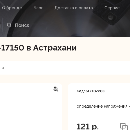
О бренде
Блог
Доставка и оплата
Сервис
ВАШ ЗАКАЗ
ВХОД
Корзина
17150 в Астрахани
Ваша корзина пуста.
та
нструменты
Инструмент
Насосы
Код: 61/10/203
определение напряжения 
Астрахань, ул. Рыбинская 
121 p.