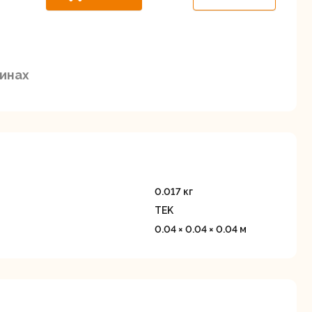
Дисковые пилы
Дрели
Забыли пароль?
зинах
Миксеры
Многофункциональные
егистрация
инструменты
(реноваторы)
0.017 кг
TEK
0.04 × 0.04 × 0.04 м
ы
Рейсмусовые
Сабельные пилы