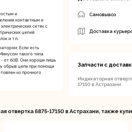
лотки
ростым и
Самовывоз
еления контактным и
 электрических сетях с
Доставка курьер
трических цепей
ок и т.п.
атором. Если есть
 Минусом такого типа
банки
Сетевые
Степлеры
- от 60В. Они хороши лишь
шуруповерты
электрическ
Запчасти с доставк
ть обрыв цепи при помощи
товлен из прочного
Индикаторная отверт
17150 в Астрахани
я отвертка 6875-17150 в Астрахани, также куп
овочные
Точильные станки
Угловые
илы
шлифовальн
машины