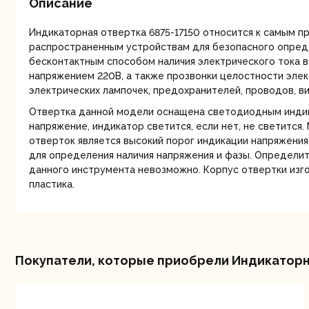
Описание
мо
Индикаторная отвертка 6875-17150 относится к самым п
распространенным устройствам для безопасного опред
бесконтактным способом наличия электрического тока в
напряжением 220В, а также прозвонки целостности элек
электрических лампочек, предохранителей, проводов, вил
Отвертка данной модели оснащена светодиодным индик
напряжение, индикатор светится, если нет, не светится.
Ру
отверток является высокий порог индикации напряжения 
для определения наличия напряжения и фазы. Определи
данного инструмента невозможно. Корпус отвертки изго
пластика.
Покупатели, которые приобрели Индикаторна
Торц
п