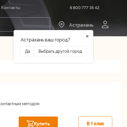
8 800 777 35 42
Контакты
0
Астрахань
✖
Астрахань ваш город?
Да
Выбрать другой город
Сельхозтехника
Оборудование
контактным методом
3 лит.Б
В наличии
Купить
В 1 клик