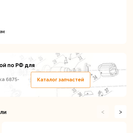
станки
ом
Строительные
Термопистолеты
ие
пылесосы
ой по РФ для
ка 6875-
Каталог запчастей
<
>
или
Фрезерные
Циркулярные
ые
машины
станки