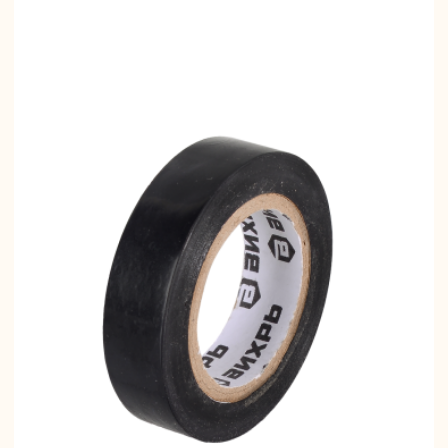
вальные
Штроборезы
Электрическ
шины
плиткорезы