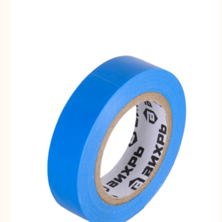
Шлифо
ма