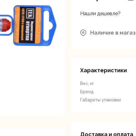
ляторные
Гайковерты
Граверы
поверты
Нашли дешевле?
Наличие в мага
тующие для
Краскопульты
Лобзики
Р
нструмента
Характеристики
Вес, кг
Бренд
Габариты упаковки
ойные
Отрезные пилы
Перфоратор
Доставка и оплата