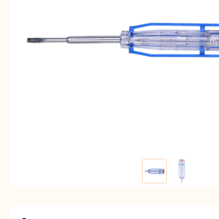
Аккуму
шуру
Комплек
электрои
Отб