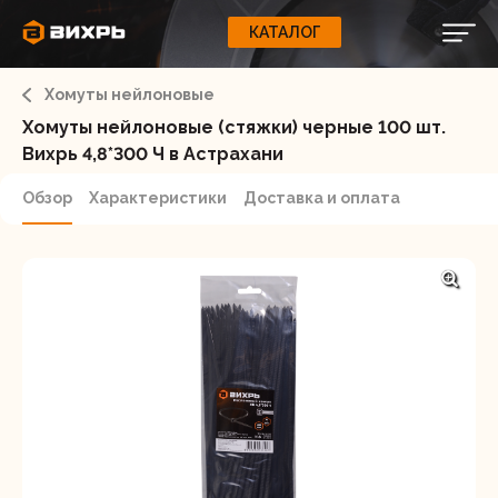
КАТАЛОГ
КАТАЛОГ
0
Свернуть
ВАШ ЗАКАЗ
ВХОД
Корзина
Хомуты нейлоновые
Вход
Регистрация
Ваша корзина пуста.
ЭЛЕКТРОИНСТРУМЕНТЫ
Хомуты нейлоновые (стяжки) черные 100 шт.
Вихрь 4,8*300 Ч в Астрахани
О бренде
ИНСТРУМЕНТ
Обзор
Характеристики
Доставка и оплата
Блог
Доставка и оплата
НАСОСЫ
Сервис
Контакты
СЕЛЬХОЗТЕХНИКА
Забыли пароль?
ОБОРУДОВАНИЕ