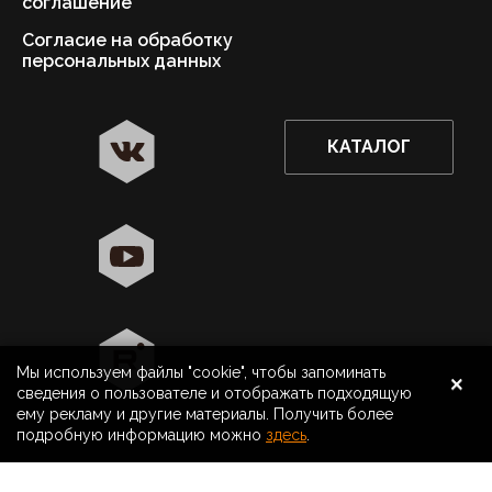
соглашение
Согласие на обработку
персональных данных
КАТАЛОГ
✖
Астрахань ваш город?
Да
Выбрать другой город
×
Мы используем файлы "cookie", чтобы запоминать
8 800 500 40 40
Астрахань
сведения о пользователе и отображать подходящую
ему рекламу и другие материалы. Получить более
Поиск
подробную информацию можно
здесь
.