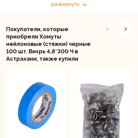
развернуть
Устойчив к ультрафиолету
Температурный диапазон эксплуатации: от -20с до
+50с
<
>
Покупатели, которые
Эластичность
приобрели Хомуты
нейлоновые (стяжки) черные
Разрывопрочность кг/см3>200
100 шт. Вихрь 4,8*300 Ч в
Поставляется пакетами по 100 шт.
Астрахани, также купили