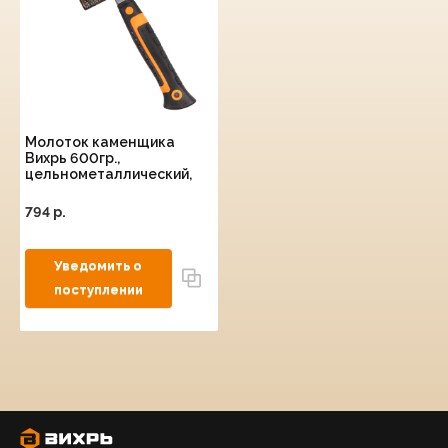
Молоток каменщика
Вихрь 600гр.,
цельнометаллический,
двухкомпонентная
рукоятка
794 p.