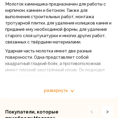
Молоток каменщика предназначен для работы с
кирпичом, камнем и бетоном. Также для
выполнения строительных работ, монтажа
тротуарной плитки, для удаления излишков камня и
придания ему необходимой формы, для удаления
старого слоя штукатурки и многих других работ,
связанных с твёрдыми материалами.
Ударная часть молотка имеет две разные
поверхности. Одна представляет собой
квадратный гладкий боёк, а противоположная
имеет плоский заострённый носик. Он подходит
для разрубания пород.
Особенности:
развернуть
Цельнокованный боёк из закалённой стали
обеспечивает надёжность.
Двухкомпонентная рукоятка удобно лежит в
<
>
Покупатели, которые
руке.