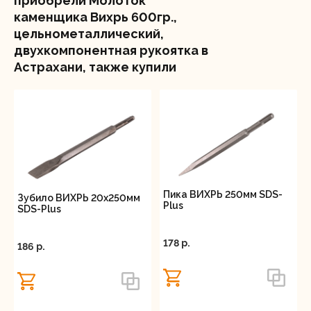
приобрели Молоток
Вес бойка - 600 грамм.
каменщика Вихрь 600гр.,
цельнометаллический,
двухкомпонентная рукоятка в
Астрахани, также купили
Пика ВИХРЬ 250мм SDS-
Зубило ВИХРЬ 20x250мм
Plus
SDS-Plus
178 p.
186 p.