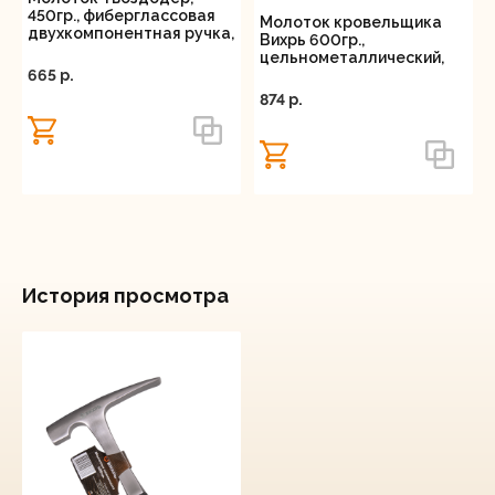
450гр., фиберглассовая
Молоток кровельщика
двухкомпонентная ручка,
Вихрь 600гр.,
с магнитом, Вихрь
цельнометаллический,
665 p.
двухкомпонентная
рукоятка
874 p.
История просмотра