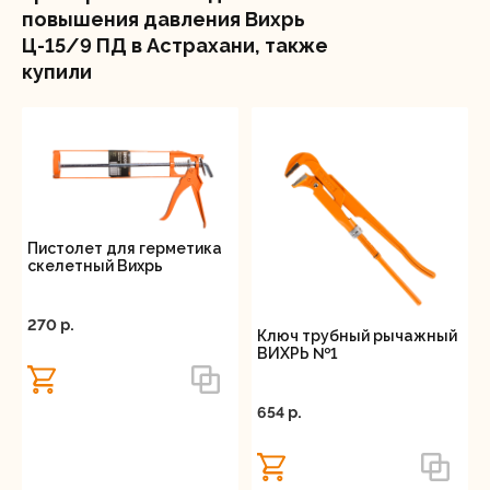
устройству справляться с горячей водой, это
повышения давления Вихрь
значит, что насос может использоваться для
Ц-15/9 ПД в Астрахани, также
систем отопления или подачи горячей воды.
купили
Компактные размеры и стандартная резьба
диаметром 3/4 дюйма упрощают установку.
Благодаря монтажной длине 160 мм, насос легко
интегрируется в любую существующую систему.
Пистолет для герметика
скелетный Вихрь
270 p.
Ключ трубный рычажный
ВИХРЬ №1
654 p.