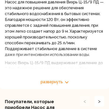
Насос для повышения давления Вихрь Ц-15/9 ПД —
это надежное решение для обеспечения
стабильного водоснабжения в бытовых системах.
Благодаря мощности 120 Вт, он эффективно
справляется с задачей повышения давления, при
этом легко создает напор до 9 м. Характеризуется
хорошей производительностью, поскольку
способен перекачивать до 25 л/мин.
Поддерживает стабильное давление в системе
даже при интенсивном использовании воды.
Насос Вихрь Ц-15/9 ПД выдерживает давление до
6 бар, благодаря чему подходит для работы с
различными системами водоснабжения. Корпус
двигателя из алюминия гарантирует устойчивость к
развернуть
коррозии, а класс IP 44 обеспечивает хорошую
защиту от внешних воздействий, в частности влаги
и твердых частиц размером более 1 мм.
<
>
Покупатели, которые
Температурный класс TF 110 позволяет
приобрели Насос для