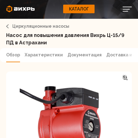
КАТАЛОГ
КАТАЛОГ
0
Свернуть
ВАШ ЗАКАЗ
ВХОД
Корзина
Циркуляционные насосы
Вход
Регистрация
Ваша корзина пуста.
ЭЛЕКТРОИНСТРУМЕНТЫ
Насос для повышения давления Вихрь Ц-15/9
ПД в Астрахани
О бренде
ИНСТРУМЕНТ
Обзор
Характеристики
Документация
Доставка и о
Блог
Доставка и оплата
НАСОСЫ
Сервис
Контакты
СЕЛЬХОЗТЕХНИКА
Забыли пароль?
ОБОРУДОВАНИЕ