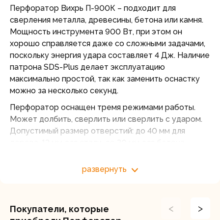
Перфоратор Вихрь П-900К – подходит для
сверления металла, древесины, бетона или камня.
Мощность инструмента 900 Вт, при этом он
хорошо справляется даже со сложными задачами,
поскольку энергия удара составляет 4 Дж. Наличие
патрона SDS-Plus делает эксплуатацию
максимально простой, так как заменить оснастку
можно за несколько секунд.
Перфоратор оснащен тремя режимами работы.
Может долбить, сверлить или сверлить с ударом.
Допустимый размер отверстий: до 40 мм для
дерева, 13 мм для стали, до 30 мм для бетона.
Встроенная функция реверса упрощает
извлечение сверла в случае заклинивания, а
развернуть
антивибрационные рукоятки обеспечивают
комфорт и точность в работе. Передняя рукоятка с
поворотом на 360° позволяет комфортно работать
<
>
Покупатели, которые
в труднодоступных местах.