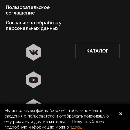
Пользовательское
соглашение
Согласие на обработку
персональных данных
КАТАЛОГ
✖
Астрахань ваш город?
Да
Выбрать другой город
×
Мы используем файлы "cookie", чтобы запоминать
8 800 500 40 40
Астрахань
сведения о пользователе и отображать подходящую
ему рекламу и другие материалы. Получить более
Поиск
подробную информацию можно
здесь
.