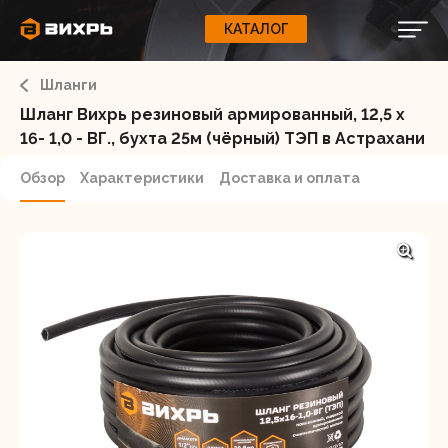
КАТАЛОГ
КАТАЛОГ
0
Свернуть
ВАШ ЗАКАЗ
ВХОД
Корзина
Шланги
Вход
Регистрация
Ваша корзина пуста.
ЭЛЕКТРОИНСТРУМЕНТЫ
Шланг Вихрь резиновый армированный, 12,5 х
16- 1,0 - ВГ., бухта 25м (чёрный) ТЭП в Астрахани
О бренде
ИНСТРУМЕНТ
Обзор
Характеристики
Доставка и оплата
Блог
Доставка и оплата
НАСОСЫ
Сервис
Контакты
СЕЛЬХОЗТЕХНИКА
Забыли пароль?
ОБОРУДОВАНИЕ