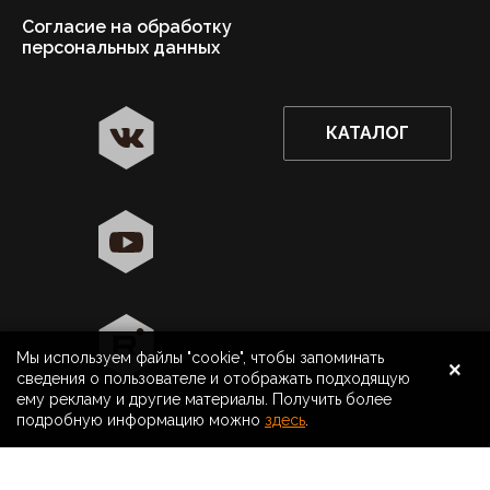
Согласие на обработку
персональных данных
КАТАЛОГ
✖
Астрахань ваш город?
Да
Выбрать другой город
×
Мы используем файлы "cookie", чтобы запоминать
8 800 500 40 40
Астрахань
сведения о пользователе и отображать подходящую
ему рекламу и другие материалы. Получить более
Поиск
подробную информацию можно
здесь
.