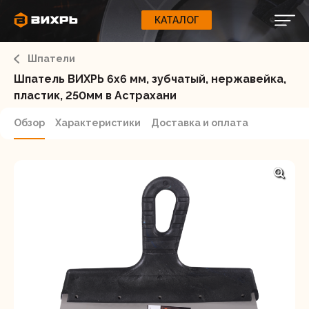
КАТАЛОГ
КАТАЛОГ
0
Свернуть
ВАШ ЗАКАЗ
ВХОД
Корзина
Шпатели
Вход
Регистрация
Ваша корзина пуста.
ЭЛЕКТРОИНСТРУМЕНТЫ
Шпатель ВИХРЬ 6х6 мм, зубчатый, нержавейка,
пластик, 250мм в Астрахани
О бренде
ИНСТРУМЕНТ
Обзор
Характеристики
Доставка и оплата
Блог
Доставка и оплата
НАСОСЫ
Сервис
Контакты
СЕЛЬХОЗТЕХНИКА
Забыли пароль?
ОБОРУДОВАНИЕ