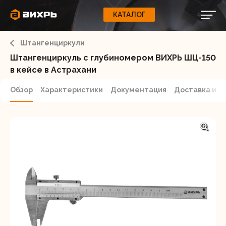
КАТАЛОГ
КАТАЛОГ
0
Свернуть
ВАШ ЗАКАЗ
ВХОД
Корзина
Штангенциркули
Вход
Регистрация
Ваша корзина пуста.
ЭЛЕКТРОИНСТРУМЕНТЫ
Штангенциркуль с глубиномером ВИХРЬ ШЦ-150
в кейсе в Астрахани
О бренде
ИНСТРУМЕНТ
Обзор
Характеристики
Документация
Доставка и о
Блог
Доставка и оплата
НАСОСЫ
Сервис
Контакты
СЕЛЬХОЗТЕХНИКА
Забыли пароль?
ОБОРУДОВАНИЕ