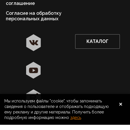
соглашение
Согласие на обработку
персональных данных
КАТАЛОГ
✖
Астрахань ваш город?
Да
Выбрать другой город
×
Мы используем файлы "cookie", чтобы запоминать
8 800 500 40 40
Астрахань
сведения о пользователе и отображать подходящую
ему рекламу и другие материалы. Получить более
Поиск
подробную информацию можно
здесь
.