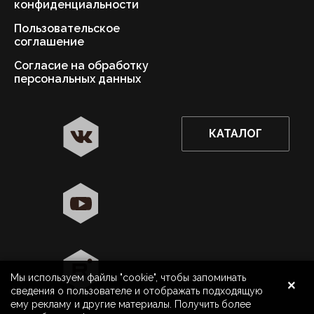
конфиденциальности
Пользовательское
соглашение
Согласие на обработку
персональных данных
КАТАЛОГ
✖
Астрахань ваш город?
Да
Выбрать другой город
×
Мы используем файлы "cookie", чтобы запоминать
8 800 500 40 40
Астрахань
сведения о пользователе и отображать подходящую
ему рекламу и другие материалы. Получить более