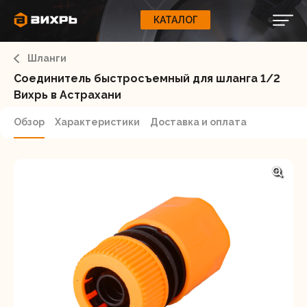
КАТАЛОГ
КАТАЛОГ
0
Свернуть
ВАШ ЗАКАЗ
ВХОД
Корзина
Шланги
Вход
Регистрация
Ваша корзина пуста.
ЭЛЕКТРОИНСТРУМЕНТЫ
Соединитель быстросъемный для шланга 1/2
Вихрь в Астрахани
О бренде
ИНСТРУМЕНТ
Обзор
Характеристики
Доставка и оплата
Блог
Доставка и оплата
НАСОСЫ
Сервис
Контакты
СЕЛЬХОЗТЕХНИКА
Забыли пароль?
ОБОРУДОВАНИЕ