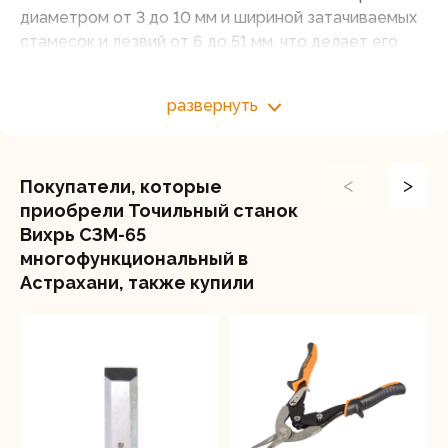
диаметром от 3 до 10 мм и шириной затачиваемых
стамесок и лезвий от 6 до 51 мм, что делает его
подходящим для выполнения широкого спектра
задач.
развернуть
Точильный круг диаметром 49,3 мм и посадочным
отверстием в 10 мм обеспечивает точную и
равномерную обработку режущих поверхностей.
<
>
Покупатели, которые
Компактные размеры самого устройства
приобрели Точильный станок
позволяют удобно разместить его даже в
Вихрь СЗМ-65
небольших мастерских. Прочный корпус и удобный
многофункциональный в
дизайн точильного станка обеспечивают
Астрахани, также купили
безопасность и комфорт во время работы.
Заточный станок Вихрь СЗМ-65 — оптимальный
выбор для тех, кто ищет сочетание качества,
эффективности и многофункциональности.