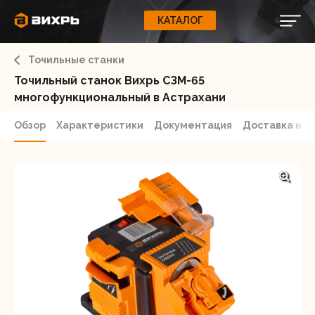
КАТАЛОГ
КАТАЛОГ
0
Свернуть
ВАШ ЗАКАЗ
ВХОД
Корзина
Точильные станки
Вход
Регистрация
Ваша корзина пуста.
ЭЛЕКТРОИНСТРУМЕНТЫ
Точильный станок Вихрь СЗМ-65
многофункциональный в Астрахани
О бренде
ИНСТРУМЕНТ
Обзор
Характеристики
Документация
Доставка и о
Блог
Доставка и оплата
НАСОСЫ
Сервис
Контакты
СЕЛЬХОЗТЕХНИКА
Забыли пароль?
ОБОРУДОВАНИЕ