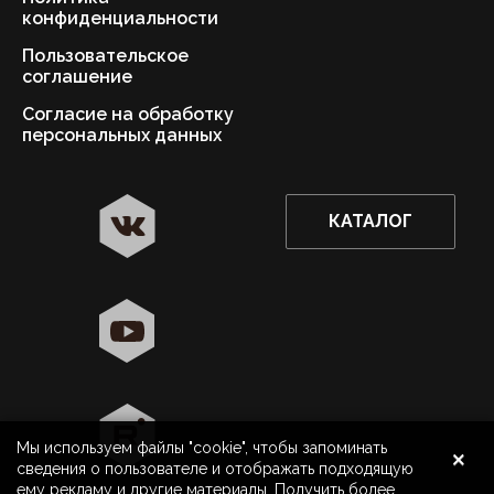
конфиденциальности
Пользовательское
соглашение
Согласие на обработку
персональных данных
КАТАЛОГ
✖
Астрахань ваш город?
Да
Выбрать другой город
×
Мы используем файлы "cookie", чтобы запоминать
8 800 500 40 40
Астрахань
сведения о пользователе и отображать подходящую
ему рекламу и другие материалы. Получить более