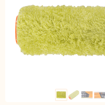
Аккуму
шуру
Комплек
электрои
Отб