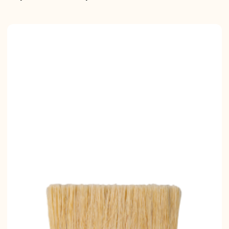
вальные
Штроборезы
Электрическ
шины
плиткорезы