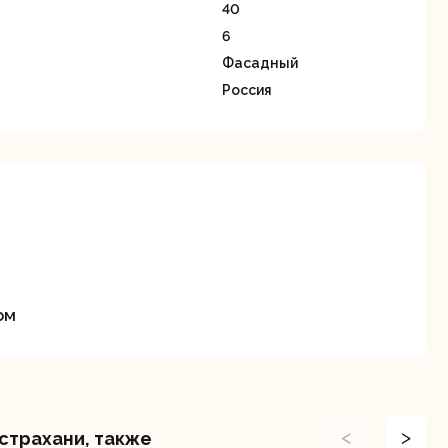
станки
40
6
Фасадный
Россия
Строительные
Термопистолеты
ие
пылесосы
ом
Фрезерные
Циркулярные
ые
машины
станки
<
>
страхани, также