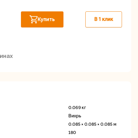
Дисковые пилы
Дрели
Забыли пароль?
Купить
В 1 клик
зинах
Миксеры
Многофункциональные
егистрация
инструменты
(реноваторы)
0.069 кг
Вихрь
0.085 × 0.085 × 0.085 м
180
ы
Рейсмусовые
Сабельные пилы