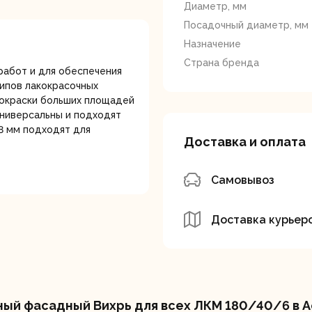
лотки
Диаметр, мм
Посадочный диаметр, мм
Назначение
Страна бренда
работ и для обеспечения
типов лакокрасочных
 окраски больших площадей
 универсальны и подходят
8 мм подходят для
банки
Сетевые
Степлеры
Доставка и оплата
шуруповерты
электрическ
Самовывоз
Доставка курьер
овочные
Точильные станки
Угловые
илы
шлифовальн
ый фасадный Вихрь для всех ЛКМ 180/40/6 в А
машины