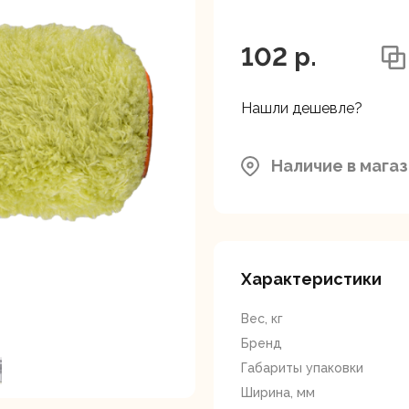
ляторные
Гайковерты
Граверы
поверты
102 p.
Нашли дешевле?
Наличие в мага
тующие для
Краскопульты
Лобзики
Р
нструмента
Характеристики
Вес, кг
Бренд
Габариты упаковки
Ширина, мм
ойные
Отрезные пилы
Перфоратор