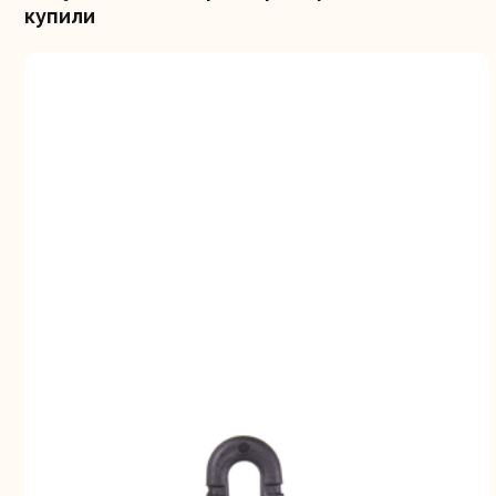
купили
Шлифо
ма