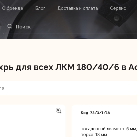
О бренде
Блог
Доставка и оплата
Сервис
ВАШ ЗАКАЗ
ВХОД
Корзина
Ваша корзина пуста.
рь для всех ЛКМ 180/40/6 в А
нструменты
Инструмент
Насосы
та
Код: 73/3/1/18
посадочный диаметр: 6 мм,
Астрахань, ул. Рыбинская 
ворса: 18 мм