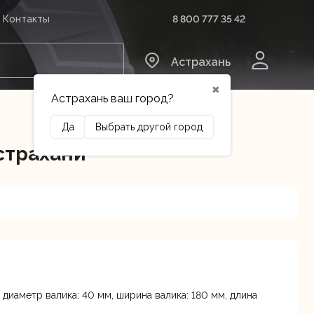
8 800 777 35 42
Контакты
0
Астрахань
✖
Астрахань ваш город?
Да
Выбрать другой город
страхани
Сельхозтехника
Оборудование
 диаметр валика: 40 мм, ширина валика: 180 мм, длина
Осталось
3 лит.Б
несколько штук