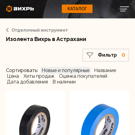
Фильтр
КАТАЛОГ
КАТАЛОГ
0
Свернуть
ВАШ ЗАКАЗ
ВХОД
Корзина
Вход
Регистрация
Отделочный инструмент
Ваша корзина пуста.
ЭЛЕКТРОИНСТРУМЕНТЫ
Товар в наличии
Изолента Вихрь в Астрахани
Да
О бренде
ИНСТРУМЕНТ
Фильтр
0
Блог
Цвет
Белый
Доставка и оплата
Сортировать:
Новые и популярные
Название
НАСОСЫ
Черный
Цена
Хиты продаж
Оценка покупателей
Сервис
Дата добавления
В наличии
Синий
Контакты
СЕЛЬХОЗТЕХНИКА
Длина, м
от
до
Забыли пароль?
ОБОРУДОВАНИЕ
Ширина, мм