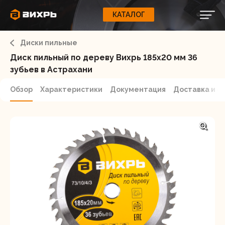
КАТАЛОГ
КАТАЛОГ
0
Свернуть
ВАШ ЗАКАЗ
ВХОД
Корзина
Диски пильные
Вход
Регистрация
Ваша корзина пуста.
ЭЛЕКТРОИНСТРУМЕНТЫ
Диск пильный по дереву Вихрь 185х20 мм 36
зубьев в Астрахани
О бренде
ИНСТРУМЕНТ
Обзор
Характеристики
Документация
Доставка и о
Блог
Доставка и оплата
НАСОСЫ
Сервис
Контакты
СЕЛЬХОЗТЕХНИКА
Забыли пароль?
ОБОРУДОВАНИЕ