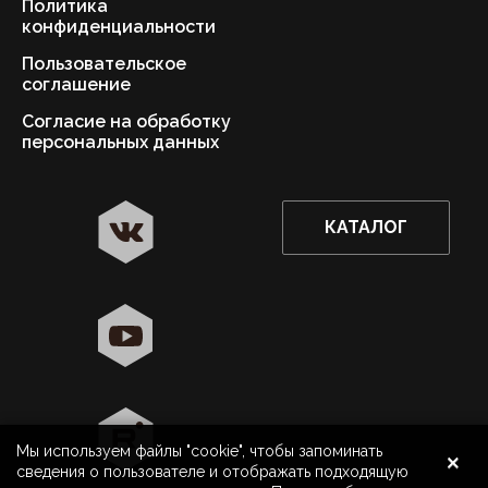
Политика
конфиденциальности
Пользовательское
соглашение
Согласие на обработку
персональных данных
КАТАЛОГ
✖
Астрахань ваш город?
Да
Выбрать другой город
×
Мы используем файлы "cookie", чтобы запоминать
8 800 500 40 40
Астрахань
сведения о пользователе и отображать подходящую