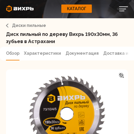
КАТАЛОГ
КАТАЛОГ
0
Свернуть
ВАШ ЗАКАЗ
ВХОД
Корзина
Диски пильные
Вход
Регистрация
Ваша корзина пуста.
ЭЛЕКТРОИНСТРУМЕНТЫ
Диск пильный по дереву Вихрь 190х30мм, 36
зубьев в Астрахани
О бренде
ИНСТРУМЕНТ
Обзор
Характеристики
Документация
Доставка и о
Блог
Доставка и оплата
НАСОСЫ
Сервис
Контакты
СЕЛЬХОЗТЕХНИКА
Забыли пароль?
ОБОРУДОВАНИЕ