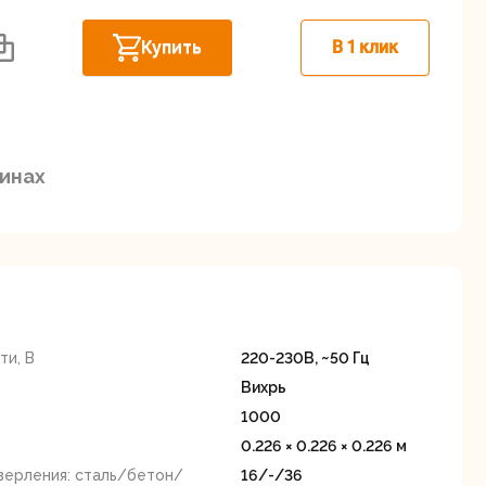
Дисковые пилы
Дрели
Купить
В 1 клик
Забыли пароль?
зинах
Миксеры
Многофункциональные
егистрация
инструменты
(реноваторы)
и, В
220-230В, ~50 Гц
Вихрь
1000
0.226 × 0.226 × 0.226 м
ы
Рейсмусовые
Сабельные пилы
верления: сталь/бетон/
16/-/36