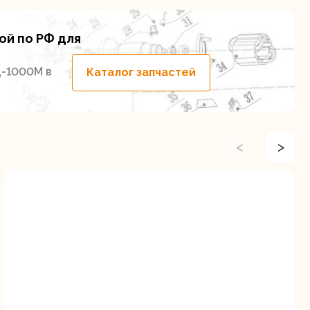
ой по РФ для
Д-1000М в
Каталог запчастей
<
>