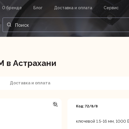
О бренде
Блог
Доставка и оплата
Сервис
ВАШ ЗАКАЗ
ВХОД
Корзина
Ваша корзина пуста.
 в Астрахани
нструменты
Инструмент
Насосы
Доставка и оплата
Код: 72/8/8
ключевой 1.5-16 мм, 1000 В
Астрахань, ул. Рыбинская 