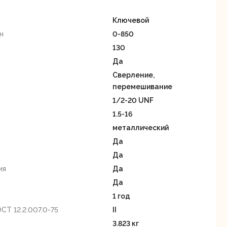
станки
Ключевой
н
0-850
130
Да
Сверление,
перемешивание
Строительные
Термопистолеты
1/2-20 UNF
ие
пылесосы
1.5-16
металлический
Да
Да
ия
Да
Да
1 год
Фрезерные
Циркулярные
СТ 12.2.007.0-75
II
ые
машины
станки
3.823 кг