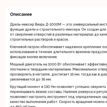
мо
Описание
Дрель-миксер Вихрь Д-1000М — это универсальный инс
функции дрели и строительного миксера. Он создан для
от сверления отверстий в различных материалах до ка
строительных растворов и красок.
Ру
Ключевой патрон обеспечивает надежное крепление ос
использования в течение длительного времени предус
фиксации кнопки включения.
Мощный двигатель на 1000 Вт обеспечивает эффективн
плотными и твердыми материалами. Максимальное отве
просверлить в металле, достигает 16 мм, тогда как в де
увеличивается до 36 мм.
Крутящий момент в 130 Нм позволяет успешно сверлить 
перемешивать вязкие составы. Наличие реверса и регу
Торц
позволяют настроить инструмент под определенные зад
п
качество выполнения работ. Скорость вращения можно и
до 850 об/мин.