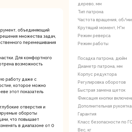
лотки
дерево, мм
Тип патрона
Частота вращения, об/ми
Крутящий момент, Н*м
трумент, объединяющий
Режим реверса
 решения множества задач,
чественного перемешивания
Режим работы
банки
Сетевые
Степлеры
настки. Для комфортного
Посадка патрона, дюйм
шуруповерты
электрическ
мотрена возможность
Диаметр патрона, мм
Корпус редуктора
ую работу даже с
Регулировка оборотов
рстие, которое можно
Быстрая замена щеток
реве этот показатель
Фиксация кнопки включен
Дополнительная рукоятка
глубокие отверстия и
лируемые обороты
Гарантия
овочные
Точильные станки
Угловые
ачи, что повышает
Класс безопасности по ГО
илы
шлифовальн
зменять в диапазоне от 0
машины
Вес, кг