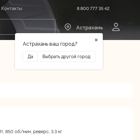
8 800 777 35 42
Контакты
0
Астрахань
✖
Астрахань ваш город?
Да
Выбрать другой город
Сельхозтехника
Оборудование
т, 850 об/мин, реверс, 3.3 кг
3 лит.Б
В наличии