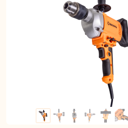
Аккуму
шуру
Комплек
электрои
Отб