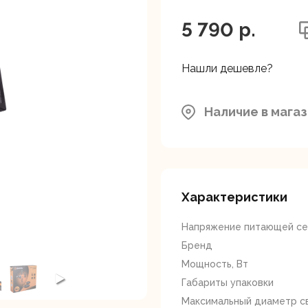
ляторные
Гайковерты
Граверы
поверты
5 790 p.
Нашли дешевле?
Наличие в мага
тующие для
Краскопульты
Лобзики
Р
нструмента
Характеристики
Напряжение питающей сет
Бренд
Мощность, Вт
Габариты упаковки
ойные
Отрезные пилы
Перфоратор
Максимальный диаметр с