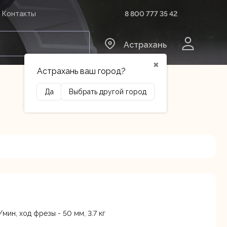
8 800 777 35 42
Контакты
0
Астрахань
✖
Астрахань ваш город?
Да
Выбрать другой город
Сельхозтехника
Оборудование
ин, ход фрезы - 50 мм, 3.7 кг
3 лит.Б
В наличии