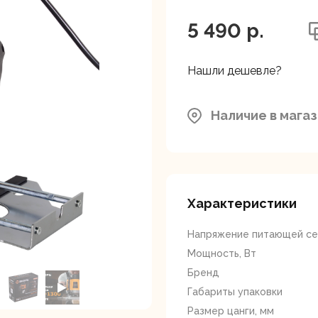
ляторные
Гайковерты
Граверы
поверты
5 490 p.
Нашли дешевле?
Наличие в мага
тующие для
Краскопульты
Лобзики
Р
нструмента
Характеристики
Напряжение питающей сет
Мощность, Вт
Бренд
Габариты упаковки
ойные
Отрезные пилы
Перфоратор
Размер цанги, мм