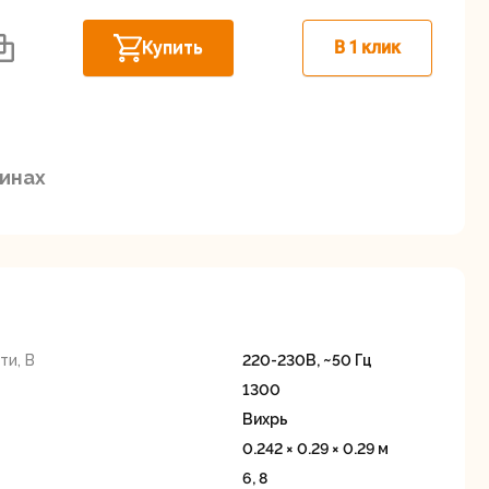
Дисковые пилы
Дрели
Купить
В 1 клик
Забыли пароль?
зинах
Миксеры
Многофункциональные
егистрация
инструменты
(реноваторы)
и, В
220-230В, ~50 Гц
1300
Вихрь
0.242 × 0.29 × 0.29 м
ы
Рейсмусовые
Сабельные пилы
6, 8