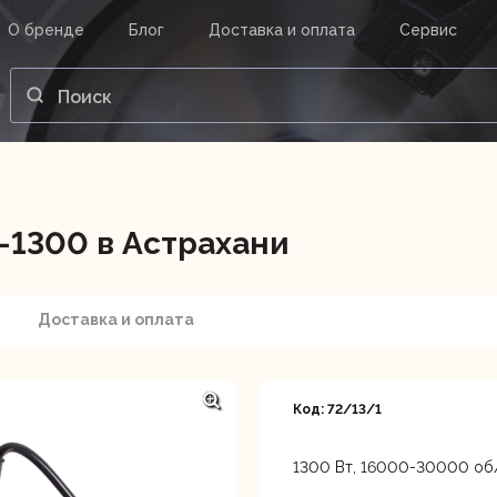
О бренде
Блог
Доставка и оплата
Сервис
ВАШ ЗАКАЗ
ВХОД
Корзина
Ваша корзина пуста.
1300 в Астрахани
нструменты
Инструмент
Насосы
Доставка и оплата
Код: 72/13/1
1300 Вт, 16000-30000 об/м
Астрахань, ул. Рыбинская 