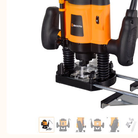
Аккуму
шуру
Комплек
электрои
Отб