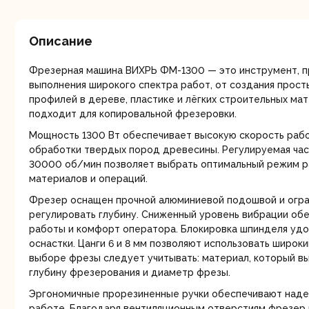
мо
Описание
Фрезерная машина ВИХРЬ ФМ-1300 — это инструмент, п
выполнения широкого спектра работ, от создания прост
профилей в дереве, пластике и лёгких строительных мат
подходит для копировальной фрезеровки.
Ру
Мощность 1300 Вт обеспечивает высокую скорость раб
обработки твердых пород древесины. Регулируемая ча
30000 об/мин позволяет выбрать оптимальный режим р
материалов и операций.
Фрезер оснащен прочной алюминиевой подошвой и огр
регулировать глубину. Сниженный уровень вибрации об
работы и комфорт оператора. Блокировка шпинделя уд
оснастки. Цанги 6 и 8 мм позволяют использовать широк
выборе фрезы следует учитывать: материал, который в
глубину фрезерования и диаметр фрезы.
Торц
п
Эргономичные прорезиненные ручки обеспечивают наде
работе. Благодаря вентиляционным отверстиям фрезер 