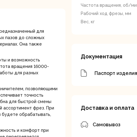
лотки
Частота вращения, об/ми
Рабочий ход фрезы, мм
Вес, кг
редназначенный для
ых пазов до сложных
ериалах. Она также
Документация
банки
Сетевые
Степлеры
оты и возможность
шуруповерты
электрическ
стота вращения 16000-
Паспорт издели
аботы для разных
аничителем, позволяющими
еспечивает точность
обна для быстрой смены
Доставка и оплата
ий ассортимент фрез. При
ы будете обрабатывать,
овочные
Точильные станки
Угловые
Самовывоз
илы
шлифовальн
жность и комфорт при
машины
не перегревается.