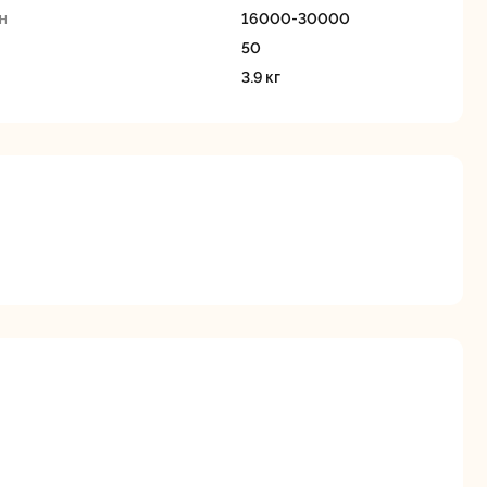
станки
н
16000-30000
50
3.9 кг
Строительные
Термопистолеты
ие
пылесосы
я
Фрезерные
Циркулярные
ые
машины
станки