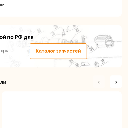
ом
ой по РФ для
ие
хрь
Каталог запчастей
<
>
или