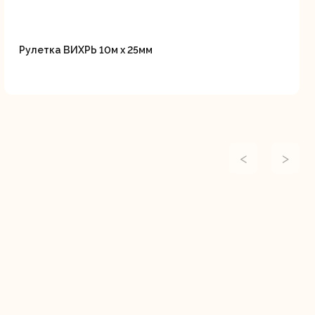
Рулетка ВИХРЬ 10м х 25мм
<
>