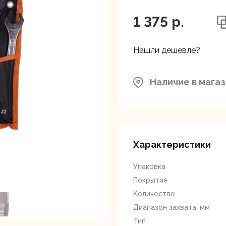
ляторные
Гайковерты
Граверы
поверты
1 375 p.
Нашли дешевле?
Наличие в мага
тующие для
Краскопульты
Лобзики
Р
нструмента
Характеристики
Упаковка
Покрытие
Количество
Диапазон захвата, мм
ойные
Отрезные пилы
Перфоратор
Тип