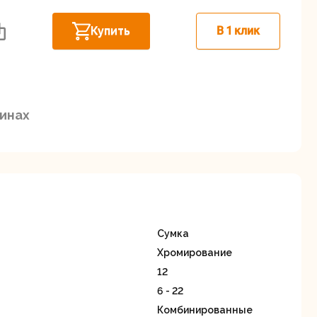
Дисковые пилы
Дрели
Купить
В 1 клик
Забыли пароль?
зинах
Миксеры
Многофункциональные
егистрация
инструменты
(реноваторы)
Сумка
Хромирование
12
6 - 22
ы
Рейсмусовые
Сабельные пилы
Комбинированные