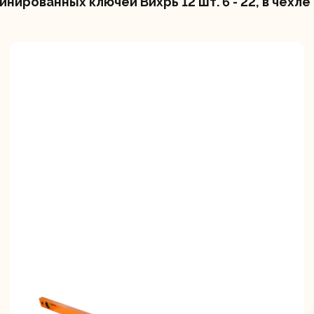
ированных ключей Вихрь 12 шт. 6 - 22, в чехле 
вальные
Штроборезы
Электрическ
шины
плиткорезы