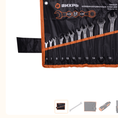
Аккуму
шуру
Комплек
электрои
Отб