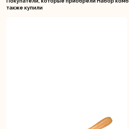
Покупатели, которые приобрели Набор комбин
также купили
Шлифо
ма