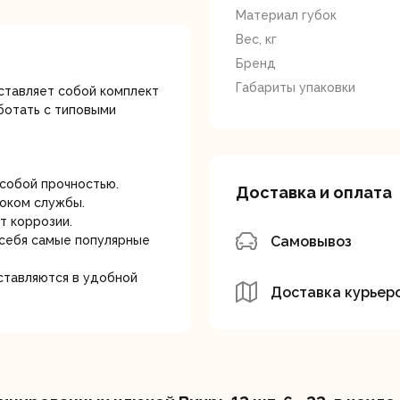
лотки
Материал губок
Вес, кг
Бренд
Габариты упаковки
дставляет собой комплект
ботать с типовыми
банки
Сетевые
Степлеры
особой прочностью.
шуруповерты
электрическ
Доставка и оплата
роком службы.
т коррозии.
Самовывоз
 себя самые популярные
ставляются в удобной
Доставка курьер
овочные
Точильные станки
Угловые
илы
шлифовальн
машины