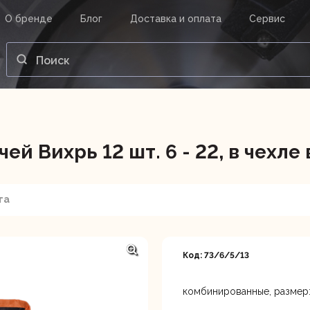
О бренде
Блог
Доставка и оплата
Сервис
ВАШ ЗАКАЗ
ВХОД
Корзина
Ваша корзина пуста.
 Вихрь 12 шт. 6 - 22, в чехле
нструменты
Инструмент
Насосы
та
Код: 73/6/5/13
комбинированные, размер: 6, 7
Астрахань, ул. Рыбинская 