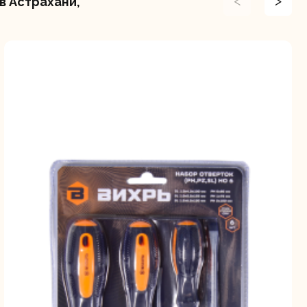
<
>
в Астрахани,
ие