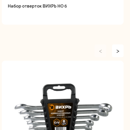
Набор отверток ВИХРЬ НО 6
<
>