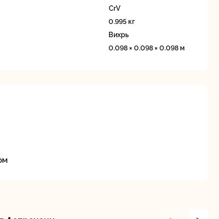
станки
CrV
0.995 кг
Вихрь
0.098 × 0.098 × 0.098 м
Строительные
Термопистолеты
ие
пылесосы
ом
Фрезерные
Циркулярные
ые
машины
станки