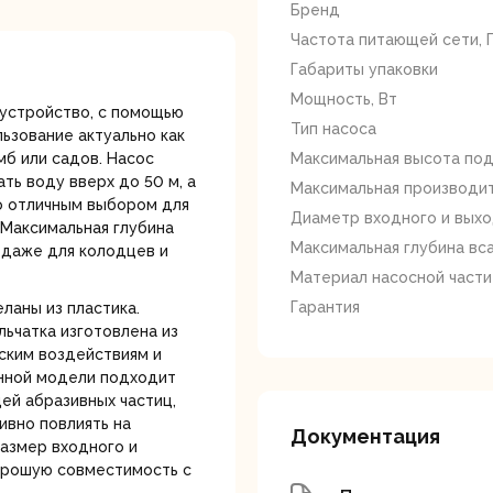
лотки
Бренд
Частота питающей сети, 
Габариты упаковки
Мощность, Вт
 устройство, с помощью
Тип насоса
ьзование актуально как
мб или садов. Насос
Максимальная высота под
ь воду вверх до 50 м, а
Максимальная производит
го отличным выбором для
банки
Сетевые
Степлеры
Диаметр входного и выхо
 Максимальная глубина
шуруповерты
электрическ
Максимальная глубина вса
 даже для колодцев и
Материал насосной части
Гарантия
ланы из пластика.
льчатка изготовлена из
ским воздействиям и
анной модели подходит
ей абразивных частиц,
ивно повлиять на
Документация
овочные
Точильные станки
Угловые
Размер входного и
илы
шлифовальн
хорошую совместимость с
машины