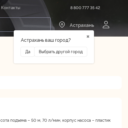
8 800 777 35 42
Контакты
0
Астрахань
✖
Астрахань ваш город?
Да
Выбрать другой город
Сельхозтехника
Оборудование
сота подъема – 50 м, 70 л/мин, корпус насоса – пластик
3 лит.Б
В наличии