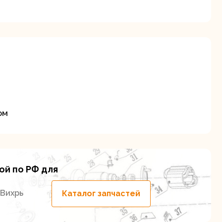
я
ие
ом
ой по РФ для
 Вихрь
Каталог запчастей