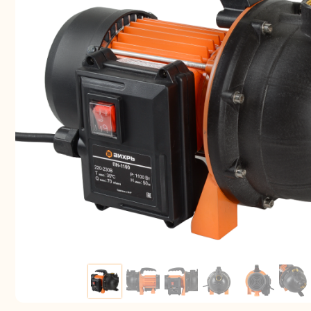
Аккуму
шуру
Комплек
электрои
Отб