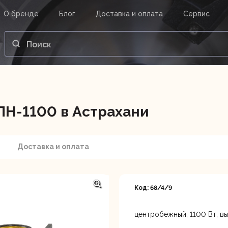
О бренде
Блог
Доставка и оплата
Сервис
ВАШ ЗАКАЗ
ВХОД
Корзина
Ваша корзина пуста.
ПН-1100 в Астрахани
нструменты
Инструмент
Насосы
Доставка и оплата
Код: 68/4/9
центробежный, 1100 Вт, вы
Астрахань, ул. Рыбинская 