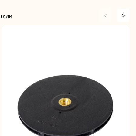
<
>
пили