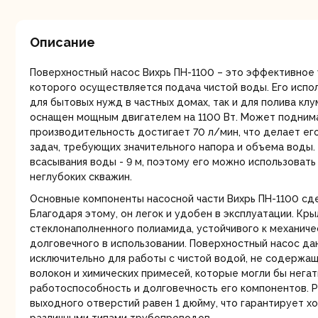
мо
Описание
Поверхностный насос Вихрь ПН-1100 – это эффективное
которого осуществляется подача чистой воды. Его испол
для бытовых нужд в частных домах, так и для полива клу
оснащен мощным двигателем на 1100 Вт. Может поднимат
производительность достигает 70 л/мин, что делает е
Ру
задач, требующих значительного напора и объема воды.
всасывания воды - 9 м, поэтому его можно использовать
неглубоких скважин.
Основные компоненты насосной части Вихрь ПН-1100 сде
Благодаря этому, он легок и удобен в эксплуатации. Кры
стеклонаполненного полиамида, устойчивого к механиче
долговечного в использовании. Поверхностный насос д
исключительно для работы с чистой водой, не содержащ
волокон и химических примесей, которые могли бы негат
Торц
работоспособность и долговечность его компонентов. 
п
выходного отверстий равен 1 дюйму, что гарантирует 