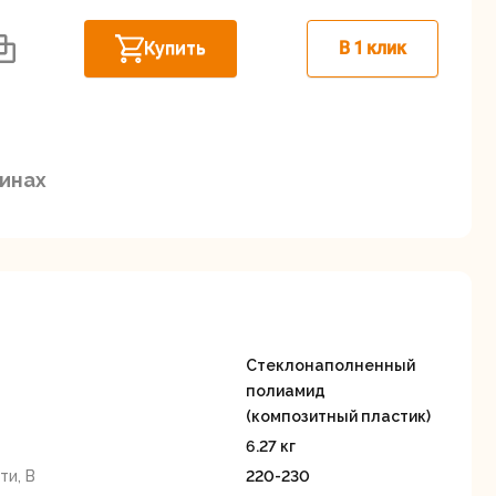
Дисковые пилы
Дрели
Купить
В 1 клик
Забыли пароль?
зинах
Миксеры
Многофункциональные
егистрация
инструменты
(реноваторы)
Стеклонаполненный
полиамид
(композитный пластик)
6.27 кг
и, В
220-230
ы
Рейсмусовые
Сабельные пилы