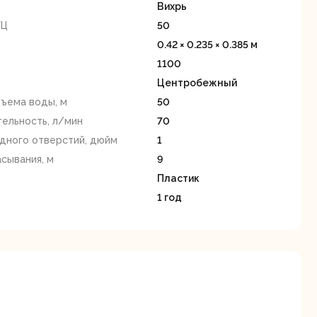
станки
Вихрь
ГЦ
50
0.42 × 0.235 × 0.385 м
1100
Центробежный
ъема воды, м
50
ельность, л/мин
70
Строительные
Термопистолеты
дного отверстий, дюйм
1
ие
пылесосы
сывания, м
9
Пластик
1 год
Фрезерные
Циркулярные
ые
машины
станки