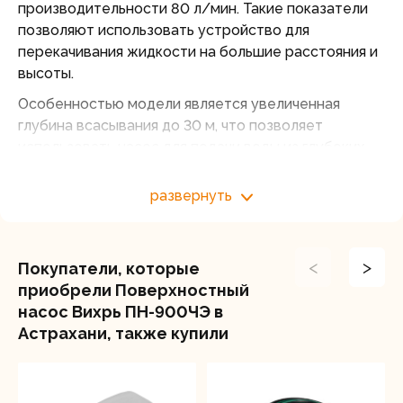
производительности 80 л/мин. Такие показатели
позволяют использовать устройство для
перекачивания жидкости на большие расстояния и
высоты.
Особенностью модели является увеличенная
глубина всасывания до 30 м, что позволяет
использовать насос для подачи воды из глубоких
скважин и колодцев.
развернуть
Насос легко подключается к шлангам и
водопроводным система, так как имеет
стандартный диаметр выходного отверстия в 1
дюйм. Чугунная насосная часть обеспечивает
<
>
Покупатели, которые
надежность и долговечность, устойчивость к
приобрели Поверхностный
механическим воздействиям. Крыльчатка из
насос Вихрь ПН-900ЧЭ в
композитного пластика обеспечивает прочность и
Астрахани, также купили
повышенную износостойкость.
Поверхностный насос Вихрь ПН-900ЧЭ легко
монтируется и обслуживается, а также обладает