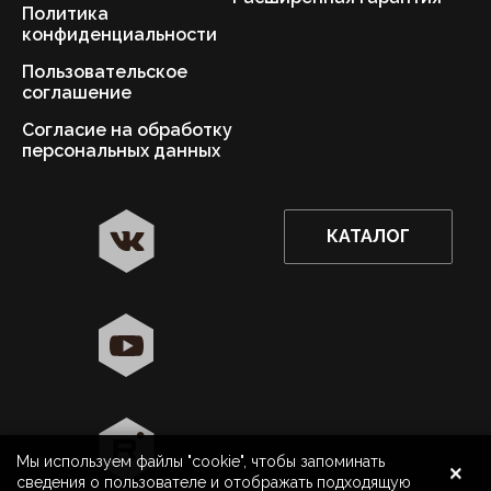
Политика
конфиденциальности
Пользовательское
соглашение
Согласие на обработку
персональных данных
КАТАЛОГ
✖
Астрахань ваш город?
Да
Выбрать другой город
×
Мы используем файлы "cookie", чтобы запоминать
8 800 500 40 40
Астрахань
сведения о пользователе и отображать подходящую