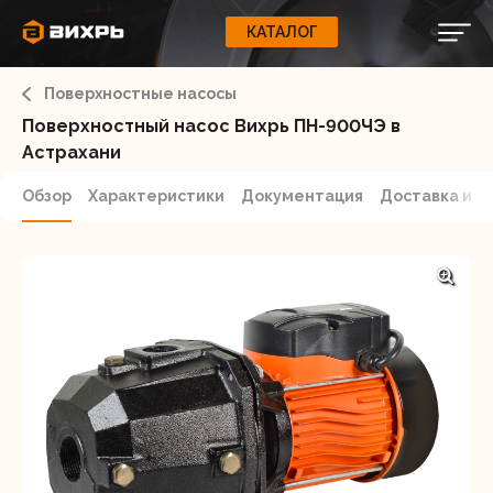
КАТАЛОГ
КАТАЛОГ
0
Свернуть
ВАШ ЗАКАЗ
ВХОД
Корзина
Поверхностные насосы
Вход
Регистрация
Ваша корзина пуста.
ЭЛЕКТРОИНСТРУМЕНТЫ
Поверхностный насос Вихрь ПН-900ЧЭ в
Астрахани
О бренде
ИНСТРУМЕНТ
Обзор
Характеристики
Документация
Доставка и о
Блог
Доставка и оплата
НАСОСЫ
Сервис
Контакты
СЕЛЬХОЗТЕХНИКА
Забыли пароль?
ОБОРУДОВАНИЕ