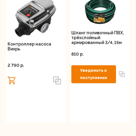
высокой надёжностью. Он станет незаменимым
помощником в ситуациях, когда необходимо
быстро и качественно перекачивать воду на
большие расстояния или глубины.
Шланг поливочный ПВХ,
трёхслойный
армированный 3/4, 15м
Контроллер насоса
Вихрь
Вихрь
810 p.
2 790 p.