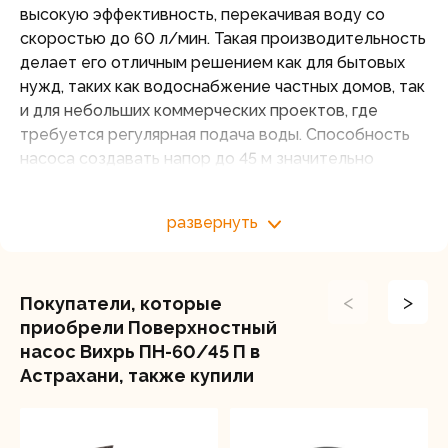
высокую эффективность, перекачивая воду со
скоростью до 60 л/мин. Такая производительность
делает его отличным решением как для бытовых
нужд, таких как водоснабжение частных домов, так
и для небольших коммерческих проектов, где
требуется регулярная подача воды. Способность
насоса создавать напор до 45 м значительно
расширяет его возможности применения, делая
его незаменимым инструментом для создания
развернуть
систем полива и водоснабжения на больших
территориях, включая сады и огороды. Насос
может эффективно функционировать в условиях
<
>
низкого уровня воды (до 9 м), обеспечивая
Покупатели, которые
стабильную подачу жидкости.
приобрели Поверхностный
насос Вихрь ПН-60/45 П в
Диаметр выходного отверстия составляет 1 дюйм,
Астрахани, также купили
что позволяет использовать стандартные шланги и
трубы без необходимости дополнительных
переходников.