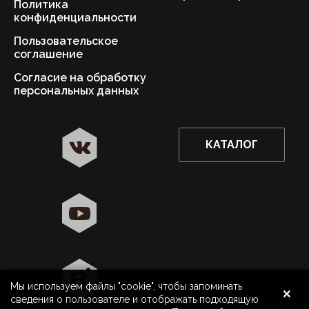
Политика
конфиденциальности
Пользовательское
соглашение
Согласие на обработку
персональных данных
КАТАЛОГ
✖
Астрахань ваш город?
Да
Выбрать другой город
×
Мы используем файлы "cookie", чтобы запоминать
8 800 500 40 40
Астрахань
сведения о пользователе и отображать подходящую