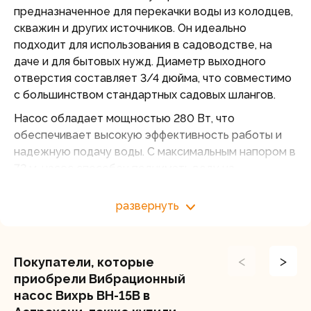
предназначенное для перекачки воды из колодцев,
скважин и других источников. Он идеально
подходит для использования в садоводстве, на
даче и для бытовых нужд. Диаметр выходного
отверстия составляет 3/4 дюйма, что совместимо
с большинством стандартных садовых шлангов.
Насос обладает мощностью 280 Вт, что
обеспечивает высокую эффективность работы и
надежную подачу воды. С максимальным напором в
72 м, насос способен поднимать воду на
значительные высоты и перекачивать на большие
горизонтальные расстояния. Максимальная
развернуть
производительность достигает 18 л/мин, что
позволяет быстро и эффективно перекачивать
большие объемы.
<
>
Покупатели, которые
Насос может быть погружен на глубину до 3 м. Он
приобрели Вибрационный
имеет верхний тип забора воды, что снижает риск
насос Вихрь ВН-15В в
попадания загрязнений внутрь механизма. Диаметр