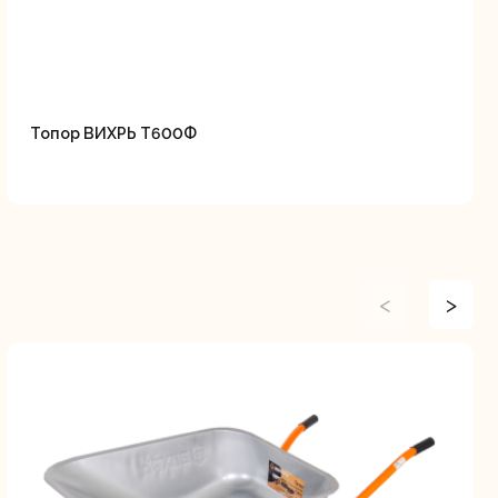
Топор ВИХРЬ Т600Ф
<
>