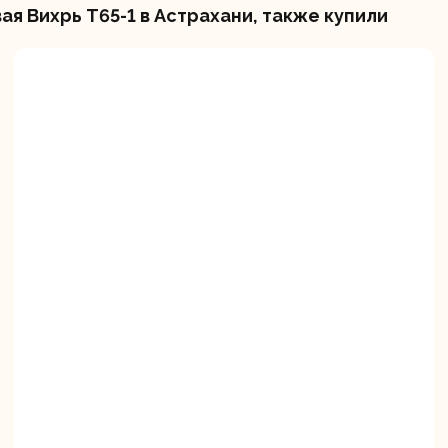
я Вихрь Т65-1 в Астрахани, также купили
вальные
Штроборезы
Электрическ
шины
плиткорезы