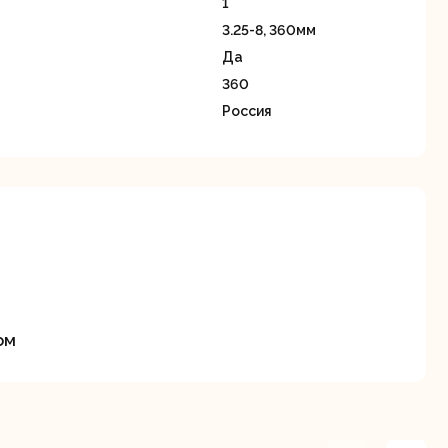
1
станки
3.25-8, 360мм
Да
360
Россия
Строительные
Термопистолеты
ие
пылесосы
ом
Фрезерные
Циркулярные
ые
машины
станки