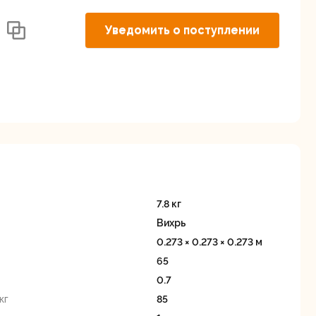
Дисковые пилы
Дрели
Уведомить о поступлении
Забыли пароль?
Миксеры
Многофункциональные
егистрация
инструменты
(реноваторы)
7.8 кг
Вихрь
0.273 × 0.273 × 0.273 м
65
0.7
кг
85
ы
Рейсмусовые
Сабельные пилы