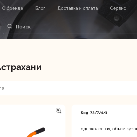
О бренде
Блог
Доставка и оплата
Сервис
ВАШ ЗАКАЗ
ВХОД
Корзина
Ваша корзина пуста.
Астрахани
нструменты
Инструмент
Насосы
та
Код: 73/7/4/4
одноколесная, объем кузова