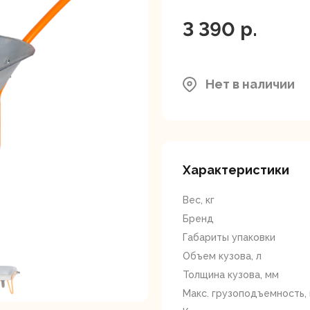
ляторные
Гайковерты
Граверы
поверты
3 390 p.
Нет в наличии
тующие для
Краскопульты
Лобзики
Р
нструмента
Характеристики
Вес, кг
Бренд
Габариты упаковки
Объем кузова, л
Толщина кузова, мм
Макс. грузоподъемность, 
ойные
Отрезные пилы
Перфоратор