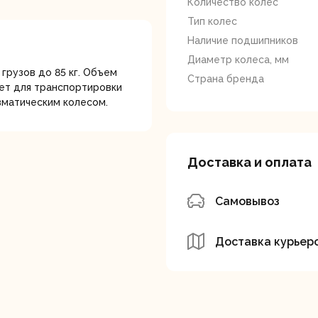
Количество колес
лотки
Тип колес
Наличие подшипников
Диаметр колеса, мм
грузов до 85 кг. Объем
Страна бренда
дет для транспортировки
вматическим колесом.
банки
Сетевые
Степлеры
шуруповерты
электрическ
Доставка и оплата
Самовывоз
Доставка курьер
овочные
Точильные станки
Угловые
илы
шлифовальн
машины