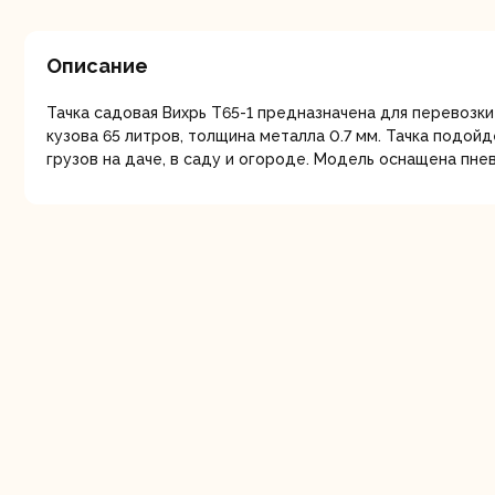
мо
Описание
Тачка садовая Вихрь Т65-1 предназначена для перевозки 
кузова 65 литров, толщина металла 0.7 мм. Тачка подой
грузов на даче, в саду и огороде. Модель оснащена пне
Ру
Торц
п