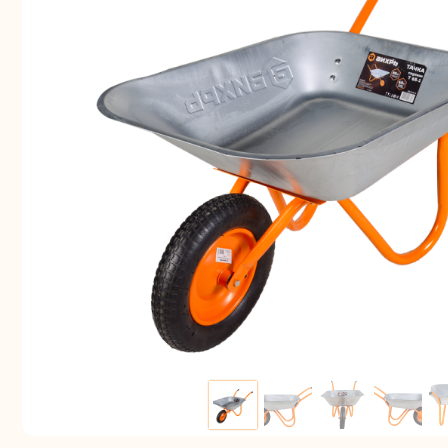
Аккуму
шуру
Комплек
электрои
Отб