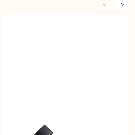
<
>
ие