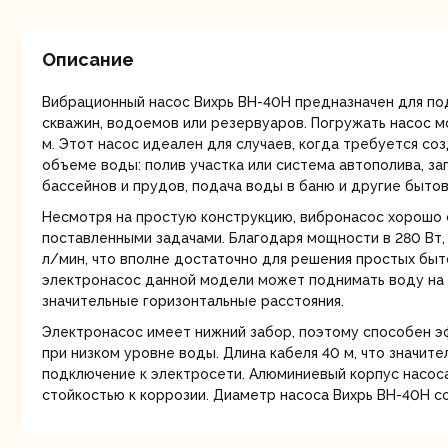
мо
Описание
Вибрационный насос Вихрь ВН-40Н предназначен для по
скважин, водоемов или резервуаров. Погружать насос м
м. Этот насос идеален для случаев, когда требуется со
объеме воды: полив участка или система автополива, за
бассейнов и прудов, подача воды в баню и другие бытов
Ру
Несмотря на простую конструкцию, вибронасос хорошо 
поставленными задачами. Благодаря мощности в 280 Вт,
л/мин, что вполне достаточно для решения простых быт
электронасос данной модели может поднимать воду на 
значительные горизонтальные расстояния.
Электронасос имеет нижний забор, поэтому способен 
при низком уровне воды. Длина кабеля 40 м, что значит
подключение к электросети. Алюминиевый корпус насос
стойкостью к коррозии. Диаметр насоса Вихрь ВН-40Н с
Торц
п