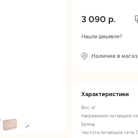
ляторные
Гайковерты
Граверы
поверты
3 090 p.
Нашли дешевле?
Наличие в мага
тующие для
Краскопульты
Лобзики
Р
нструмента
Характеристики
Вес, кг
Напряжение питающей сет
Бренд
Частота питающей сети, 
ойные
Отрезные пилы
Перфоратор