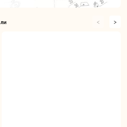
<
>
или