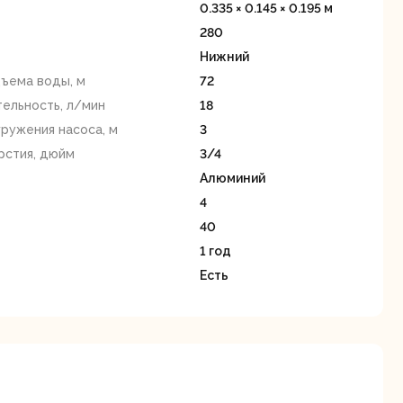
станки
0.335 × 0.145 × 0.195 м
280
Нижний
ъема воды, м
72
ельность, л/мин
18
гружения насоса, м
3
рстия, дюйм
3/4
Строительные
Термопистолеты
Алюминий
ие
пылесосы
4
40
1 год
Есть
Фрезерные
Циркулярные
ые
машины
станки