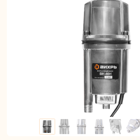
Аккуму
шуру
Комплек
электрои
Отб