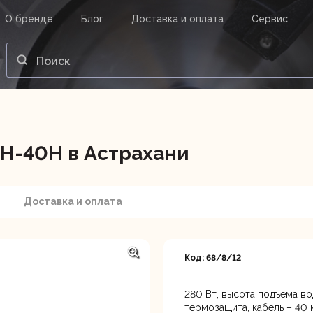
О бренде
Блог
Доставка и оплата
Сервис
ВАШ ЗАКАЗ
ВХОД
Корзина
Ваша корзина пуста.
Н-40Н в Астрахани
нструменты
Инструмент
Насосы
Доставка и оплата
Код: 68/8/12
280 Вт, высота подъема вод
Астрахань, ул. Рыбинская 
термозащита, кабель – 40 