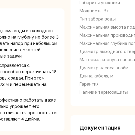
лотки
Габариты упаковки
Мощность, Вт
Тип забора воды
Максимальная высота под
дъема воды из колодцев,
Максимальная производит
ожно на глубину не более 3
здать напор при небольшом
Максимальная глубина по
полнение емкостей,
Диаметр выходного отве
ые задачи.
банки
Сетевые
Степлеры
Материал корпуса насоса
шуруповерты
электрическ
справляется с
Диаметр насоса, дюйм
 способен перекачивать 18
Длина кабеля, м
овых задач. При этом
Гарантия
72 м и перемещать на
Наличие термозащиты
эффективно работать даже
ельно упрощает его
а отличается прочностью и
оставляет 4 дюйма.
овочные
Точильные станки
Угловые
илы
шлифовальн
Документация
машины