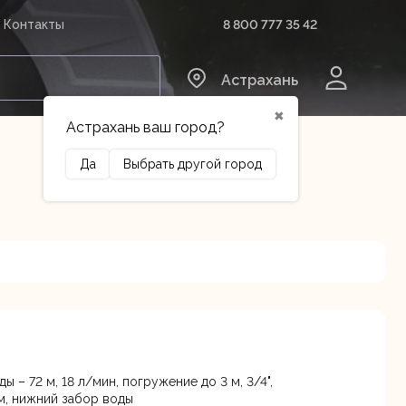
8 800 777 35 42
Контакты
0
Астрахань
✖
Астрахань ваш город?
Да
Выбрать другой город
Сельхозтехника
Оборудование
ы – 72 м, 18 л/мин, погружение до 3 м, 3/4",
Осталось
3 лит.Б
м, нижний забор воды
несколько штук