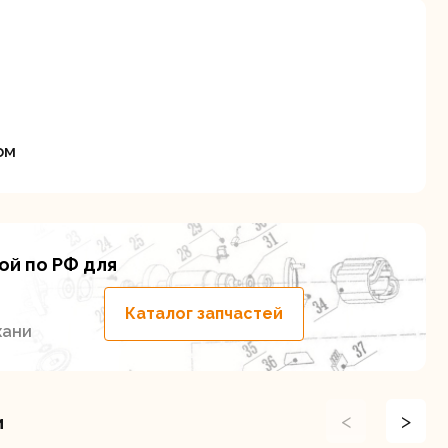
ом
ие
ой по РФ для
Каталог запчастей
хани
<
>
и