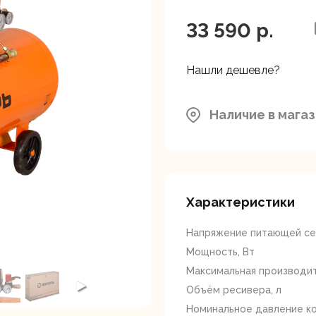
ляторные
Гайковерты
Граверы
поверты
33 590 p.
Нашли дешевле?
Наличие в мага
тующие для
Краскопульты
Лобзики
Р
нструмента
Характеристики
Напряжение питающей сет
Мощность, Вт
Максимальная производит
Объём ресивера, л
ойные
Отрезные пилы
Перфоратор
Номинальное давление к