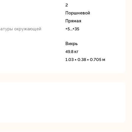
станки
2
Поршневой
Прямая
ратуры окружающей
+5...+35
Вихрь
49.8 кг
Строительные
Термопистолеты
1.03 × 0.38 × 0.705 м
ие
пылесосы
я
Фрезерные
Циркулярные
ые
машины
станки