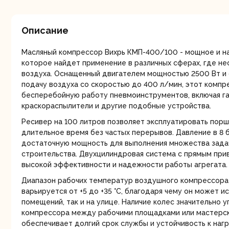
мо
Описание
Масляный компрессор Вихрь КМП-400/100 - мощное и н
которое найдет применение в различных сферах, где н
воздуха. Оснащенный двигателем мощностью 2500 Вт и
подачу воздуха со скоростью до 400 л/мин, этот комп
бесперебойную работу пневмоинструментов, включая г
Ру
краскораспылители и другие подобные устройства.
Ресивер на 100 литров позволяет эксплуатировать пор
длительное время без частых перерывов. Давление в 8 
достаточную мощность для выполнения множества задач
строительства. Двухцилиндровая система с прямым пр
высокой эффективности и надежности работы агрегата.
Диапазон рабочих температур воздушного компрессора
варьируется от +5 до +35 °C, благодаря чему он может и
помещений, так и на улице. Наличие колес значительно
Торц
компрессора между рабочими площадками или мастерско
п
обеспечивает долгий срок службы и устойчивость к нагр