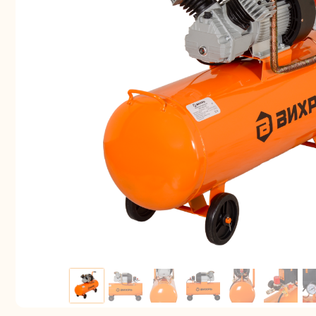
Аккуму
шуру
Комплек
электрои
Отб