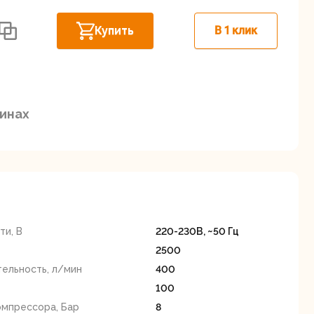
Дисковые пилы
Дрели
Купить
В 1 клик
Забыли пароль?
зинах
Миксеры
Многофункциональные
егистрация
инструменты
(реноваторы)
и, В
220-230В, ~50 Гц
2500
ельность, л/мин
400
100
ы
Рейсмусовые
Сабельные пилы
омпрессора, Бар
8