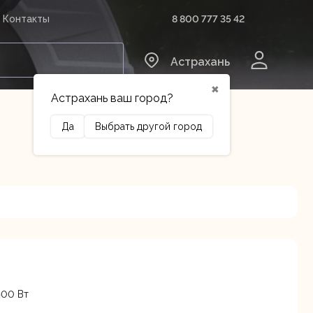
8 800 777 35 42
Контакты
0
Астрахань
✖
Астрахань ваш город?
Да
Выбрать другой город
Сельхозтехника
Оборудование
500 Вт
Осталось
3 лит.Б
несколько штук