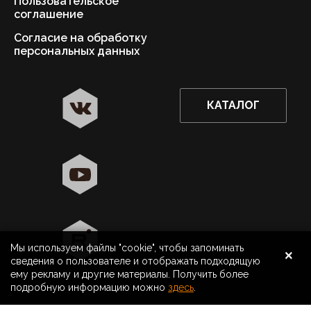
Пользовательское
соглашение
Согласие на обработку
персональных данных
КАТАЛОГ
✖
Астрахань ваш город?
Да
Выбрать другой город
×
Мы используем файлы "cookie", чтобы запоминать
8 800 500 40 40
Астрахань
сведения о пользователе и отображать подходящую
ему рекламу и другие материалы. Получить более
Поиск
подробную информацию можно
здесь
.