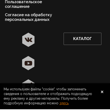
Пользовательское
соглашение
Согласие на обработку
персональных данных
КАТАЛОГ
✖
Астрахань ваш город?
Да
Выбрать другой город
×
Мы используем файлы "cookie", чтобы запоминать
8 800 500 40 40
Астрахань
сведения о пользователе и отображать подходящую
ему рекламу и другие материалы. Получить более
Поиск
подробную информацию можно
здесь
.